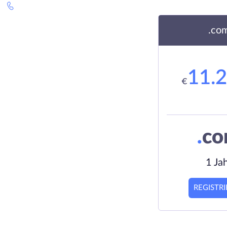
.co
11.
€
.
c
1 Ja
REGISTR