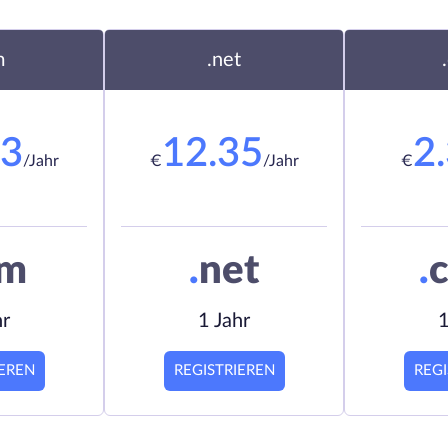
m
.net
23
12.35
2
/Jahr
€
/Jahr
€
om
.
net
.
c
hr
1 Jahr
1
IEREN
REGISTRIEREN
REGI