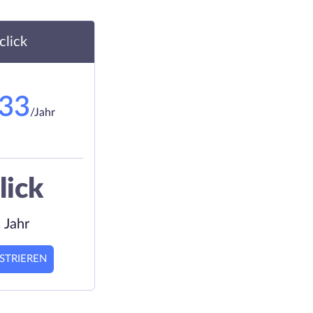
.click
.33
/Jahr
lick
 Jahr
STRIEREN