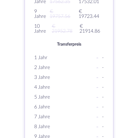
Jahre
17562.35
17532.01
9
€
€
Jahre
19757.56
19723.44
10
€
€
Jahre
21952.78
21914.86
Transferpreis
1 Jahr
-
-
2 Jahre
-
-
3 Jahre
-
-
4 Jahre
-
-
5 Jahre
-
-
6 Jahre
-
-
7 Jahre
-
-
8 Jahre
-
-
9 Jahre
-
-