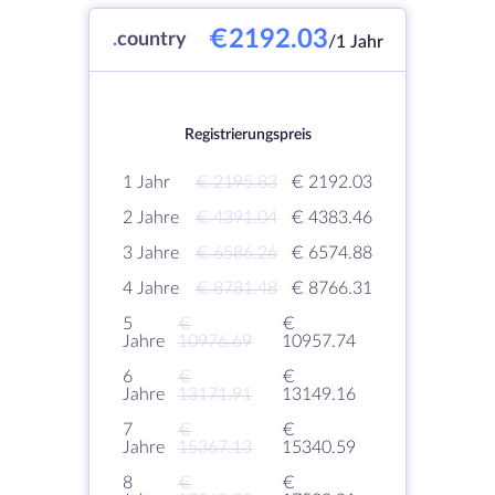
€2192.03
.
country
/1 Jahr
Registrierungspreis
1 Jahr
€ 2195.83
€ 2192.03
2 Jahre
€ 4391.04
€ 4383.46
3 Jahre
€ 6586.26
€ 6574.88
4 Jahre
€ 8781.48
€ 8766.31
5
€
€
Jahre
10976.69
10957.74
6
€
€
Jahre
13171.91
13149.16
7
€
€
Jahre
15367.13
15340.59
8
€
€