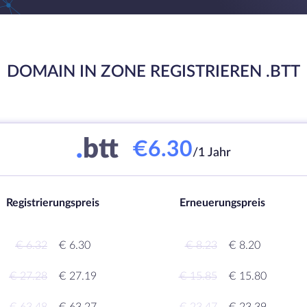
DOMAIN IN ZONE REGISTRIEREN .BTT
.
btt
€6.30
/1 Jahr
Registrierungspreis
Erneuerungspreis
€ 6.32
€ 6.30
€ 8.23
€ 8.20
€ 27.28
€ 27.19
€ 15.85
€ 15.80