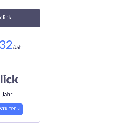
.click
.32
/Jahr
lick
 Jahr
STRIEREN