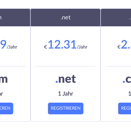
m
.net
19
12.31
2
/Jahr
€
/Jahr
€
om
.
net
.
c
hr
1 Jahr
1
IEREN
REGISTRIEREN
REGI