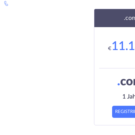
.co
11.
€
.
c
1 Ja
REGISTR