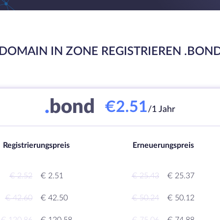
DOMAIN IN ZONE REGISTRIEREN .BON
.
bond
€2.51
/1 Jahr
Registrierungspreis
Erneuerungspreis
€ 2.52
€ 2.51
€ 25.43
€ 25.37
€ 42.60
€ 42.50
€ 50.24
€ 50.12