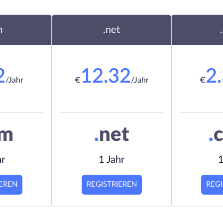
m
.net
2
12.32
2
/Jahr
€
/Jahr
€
om
.
net
.
c
hr
1 Jahr
1
IEREN
REGISTRIEREN
REGI