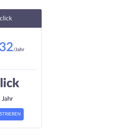
.click
.32
/Jahr
lick
 Jahr
STRIEREN