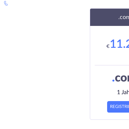
.co
11.
€
.
c
1 Ja
REGISTR