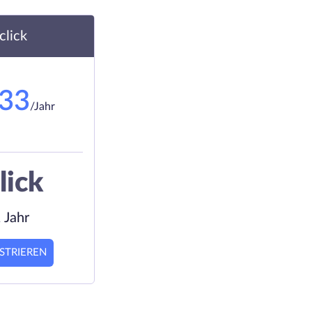
.click
.33
/Jahr
lick
 Jahr
STRIEREN