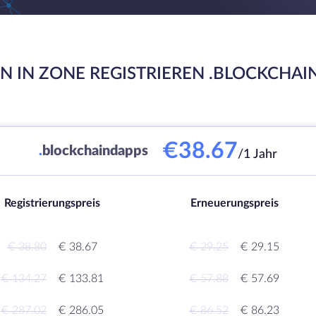
N IN ZONE REGISTRIEREN .BLOCKCHAI
€38.67
.
blockchaindapps
/1 Jahr
Registrierungspreis
Erneuerungspreis
€ 38.80
€ 38.67
€ 29.25
€ 29.15
€ 134.27
€ 133.81
€ 57.88
€ 57.69
€ 287.02
€ 286.05
€ 86.52
€ 86.23