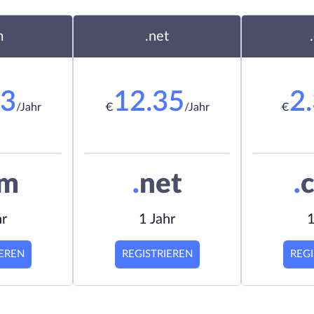
m
.net
23
12.35
2
/Jahr
€
/Jahr
€
om
.
net
.
c
hr
1 Jahr
1
IEREN
REGISTRIEREN
REGI