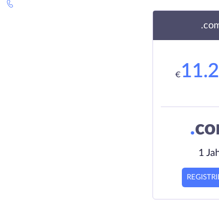
.co
11.
€
.
c
1 Ja
REGISTR