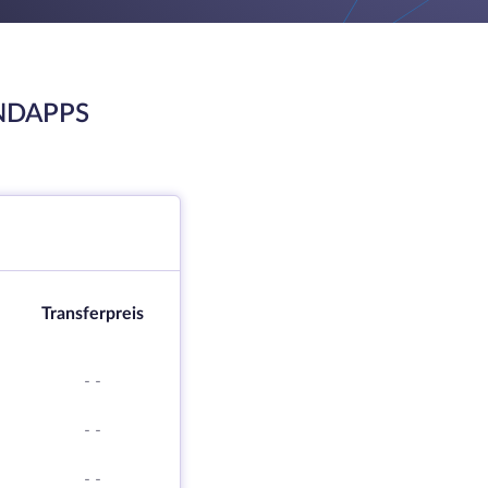
NDAPPS
Transferpreis
-
-
-
-
-
-