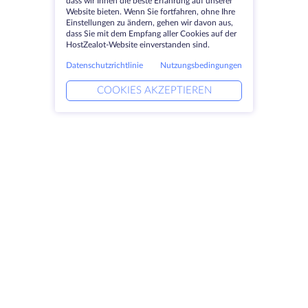
dass wir Ihnen die beste Erfahrung auf unserer
Website bieten. Wenn Sie fortfahren, ohne Ihre
Einstellungen zu ändern, gehen wir davon aus,
dass Sie mit dem Empfang aller Cookies auf der
HostZealot-Website einverstanden sind.
Datenschutzrichtlinie
Nutzungsbedingungen
COOKIES AKZEPTIEREN
Produkte
Lösungen
Dedizierte Server
DevOps-Dienste
VPS
Verknüpfte Helfer
Colocation
Keitaro VPS
Domains
RDP
Speicherplatz
SSL-Zertifikate
Unternehmen
Rechtlich