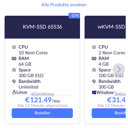
Alle Produkte ansehen
-10%
KVM-SSD 65536
wKVM-SSD 
CPU
CPU
10 Xeon Cores
2 Xeon Cores
RAM
RAM
64 GB
4 GB
Space
Space
300 GB SSD
100 GB SSD
Bandwidth
Bandwidth
Unlimited
300 GB
Linux
Windows
€
134.99
/mo
€
40
/m
€
121.49
€
31.4
/mo
Alle 12 Monate abgerechnet
Alle 12 Monate 
Bestellen
Bestell