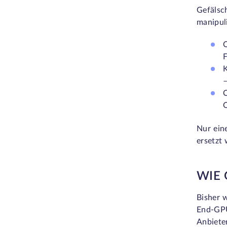
Gefälsc
manipuli
F
–
O
Nur ein
ersetzt
WIE 
Bisher 
End-GPU
Anbiete