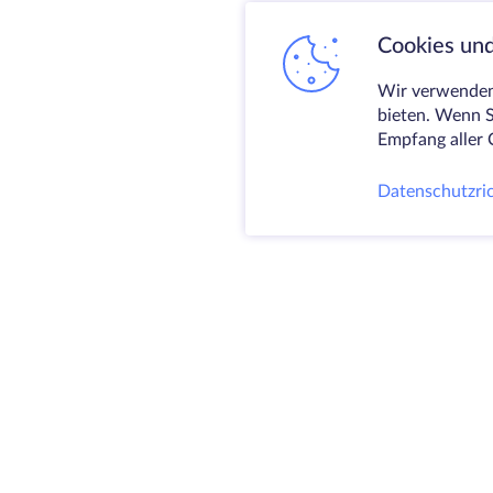
Cookies und
Wir verwenden 
bieten. Wenn S
Empfang aller 
Datenschutzric
@ 2009-2026 HostZealot - dedizierte Server
und VPS Vermietung, Domain-Registrierung.
HZ Hosting LTD. MEHRWERTSTEUER:
BG203391232