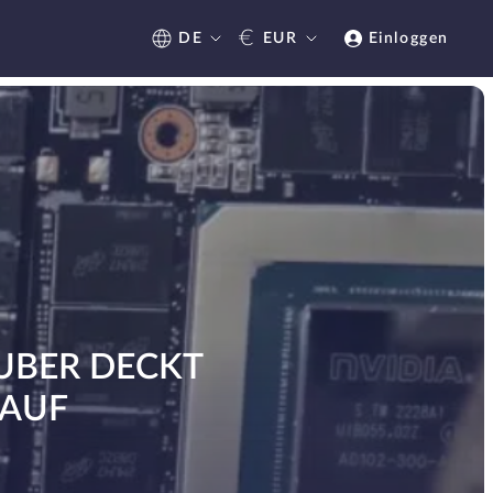
€
DE
EUR
Einloggen
UBER DECKT
 AUF