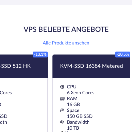
VPS BELIEBTE ANGEBOTE
Alle Produkte ansehen
-13.1%
-20.5%
SSD 512 HK
KVM-SSD 16384 Metered
CPU
 Cores
6 Xeon Cores
RAM
B
16 GB
Space
SSD
150 GB SSD
dth
Bandwidth
10 TB