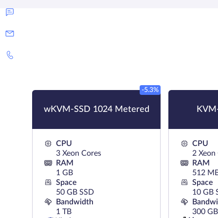
-5.3%
wKVM-SSD 1024 Metered
KVM-
CPU
CPU
3 Xeon Cores
2 Xeon
RAM
RAM
1 GB
512 M
Space
Space
50 GB SSD
10 GB 
Bandwidth
Bandwi
1 TB
300 GB