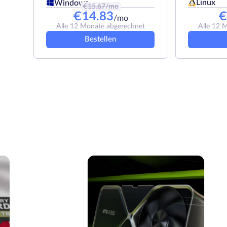
Linux
Windows
€
15.67
/mo
€
14.83
/mo
Alle 12 Monate abgerechnet
Alle 12 
Bestellen