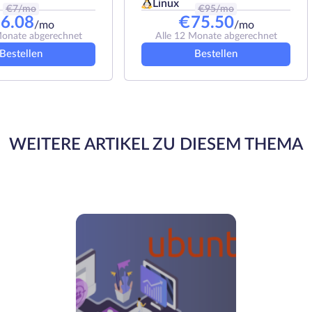
Linux
€
7
/mo
€
95
/mo
€
6.08
€
75.50
/mo
/mo
Monate abgerechnet
Alle 12 Monate abgerechnet
Bestellen
Bestellen
WEITERE ARTIKEL ZU DIESEM THEMA