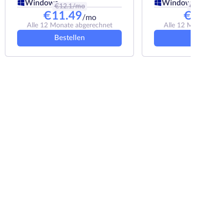
Windows
Windows
€
12.1
/mo
€
10.23
/
€
11.49
€
9.21
/mo
Alle 12 Monate abgerechnet
Alle 12 Monate a
Bestellen
Bestelle