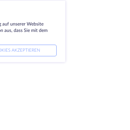
g auf unserer Website
on aus, dass Sie mit dem
KIES AKZEPTIEREN
ernehmen
Rechtlich
 HostZealot
SLA
aktieren Sie uns
Datenschutz
nzentren
Datenschutz-Erklärung
 ins Glas
Servicebedingungen
ensdatenbank
nerprogramm