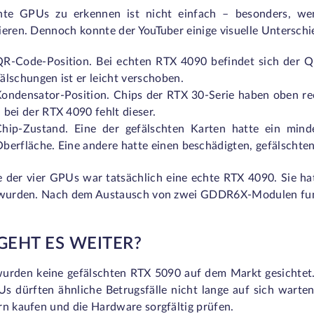
hte GPUs zu erkennen ist nicht einfach – besonders, we
eren. Dennoch konnte der YouTuber einige visuelle Unterschie
QR-Code-Position
. Bei echten RTX 4090 befindet sich der Q
älschungen ist er leicht verschoben.
Kondensator-Position
. Chips der RTX 30-Serie haben oben re
 bei der RTX 4090 fehlt dieser.
Chip-Zustand
. Eine der gefälschten Karten hatte ein min
berfläche. Eine andere hatte einen beschädigten, gefälschten
e der vier GPUs war tatsächlich eine echte RTX 4090. Sie ha
 wurden. Nach dem Austausch von zwei GDDR6X-Modulen funkt
GEHT ES WEITER?
wurden keine gefälschten RTX 5090 auf dem Markt gesichte
s dürften ähnliche Betrugsfälle nicht lange auf sich warten
rn kaufen und die Hardware sorgfältig prüfen.