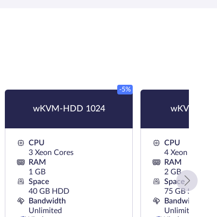
-5%
wKVM-HDD 1024
wKVM-SSD
CPU
CPU
3 Xeon Cores
4 Xeon Cores
RAM
RAM
1 GB
2 GB
Space
Space
40 GB HDD
75 GB SSD
Bandwidth
Bandwidth
Unlimited
Unlimited