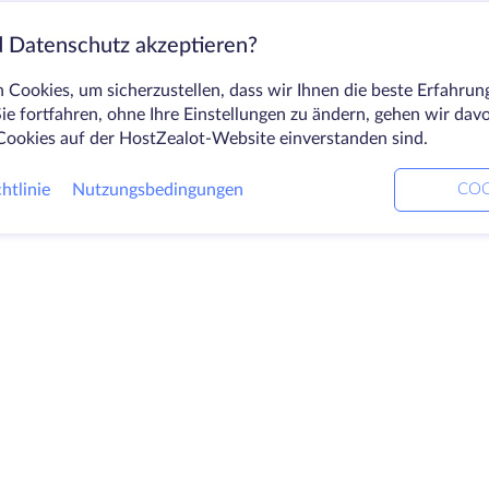
 Datenschutz akzeptieren?
Cookies, um sicherzustellen, dass wir Ihnen die beste Erfahrun
ie fortfahren, ohne Ihre Einstellungen zu ändern, gehen wir dav
Cookies auf der HostZealot-Website einverstanden sind.
htlinie
Nutzungsbedingungen
COO
Produkte
Lösungen
Unt
Dedizierte Server
DevOps-Dienste
Über
VPS
Verknüpfte Helfer
Kont
Colocation
Keitaro VPS
Date
Domains
RDP
Blick
Speicherplatz
Wiss
SSL-Zertifikate
Part